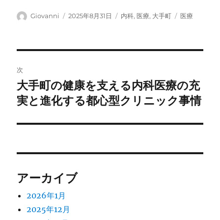
投
投
カ
タ
Giovanni
2025年8月31日
内科
,
医療
,
大手町
医療
稿
稿
テ
グ
者
日:
ゴ
リ
ー
投
次
稿
大手町の健康を支える内科医療の充
次
の
実と進化する都心型クリニック事情
ナ
投
ビ
稿:
ゲ
ー
アーカイブ
シ
2026年1月
ョ
2025年12月