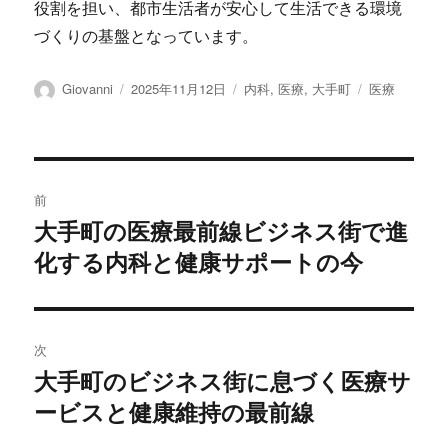
役割を担い、都市生活者が安心して生活できる環境
づくりの基盤となっています。
投
投
カ
タ
Giovanni
2025年11月12日
内科
,
医療
,
大手町
医療
稿
稿
テ
グ
者
日:
ゴ
リ
ー
投
前
稿
大手町の医療最前線ビジネス街で進
前
化する内科と健康サポートの今
の
ナ
投
ビ
稿:
ゲ
次
大手町のビジネス街に息づく医療サ
次
ー
ービスと健康維持の最前線
の
シ
投