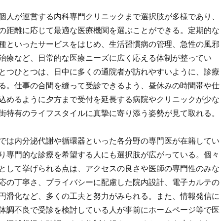
個人が運営する内科専門クリニックまで選択肢が多様であり、
の距離に応じて最適な医療機関を選ぶことができる。定期的な
種といったサービスをはじめ、生活習慣病の管理、急性の風邪
治療など、日常的な医療ニーズに広く応える体制が整ってい
とつひとつは、日中に多くの通院者が訪れやすいように、診療
る。仕事の合間を縫って受診できるよう、昼休みの時間帯や仕
込めるように夕方まで受付を延長する病院やクリニックが少な
街特有のライフスタイルに真摯に寄り添う姿勢が見て取れる。
では内分泌代謝や循環器といった各分野の専門医が在籍してい
り専門的な診療を希望する人にも選択肢が広がっている。個々
として挙げられる点は、アクセスの良さや医師の専門性のみな
応の丁寧さ、プライバシーに配慮した院内設計、電子カルテの
円滑化など、多くの工夫と努力がみられる。また、情報発信に
体調不良で受診を検討している人が事前にホームページ等で医