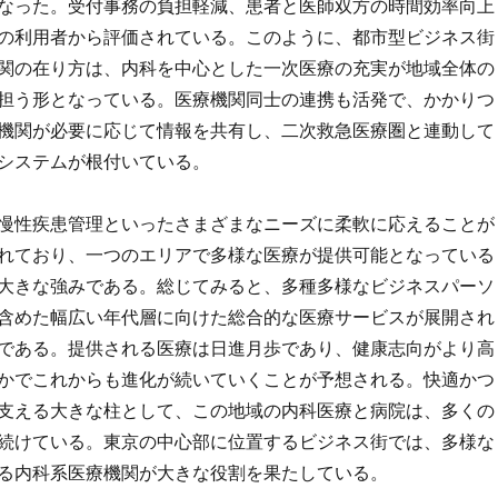
なった。受付事務の負担軽減、患者と医師双方の時間効率向上
の利用者から評価されている。このように、都市型ビジネス街
関の在り方は、内科を中心とした一次医療の充実が地域全体の
担う形となっている。医療機関同士の連携も活発で、かかりつ
機関が必要に応じて情報を共有し、二次救急医療圏と連動して
システムが根付いている。
慢性疾患管理といったさまざまなニーズに柔軟に応えることが
れており、一つのエリアで多様な医療が提供可能となっている
大きな強みである。総じてみると、多種多様なビジネスパーソ
含めた幅広い年代層に向けた総合的な医療サービスが展開され
である。提供される医療は日進月歩であり、健康志向がより高
かでこれからも進化が続いていくことが予想される。快適かつ
支える大きな柱として、この地域の内科医療と病院は、多くの
続けている。東京の中心部に位置するビジネス街では、多様な
る内科系医療機関が大きな役割を果たしている。