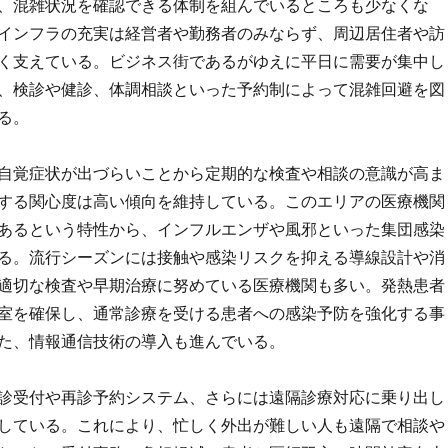
、混雑状況を確認できる体制を組んでいるところも少なくな
インフラの充実は経営者や勤務者のみならず、周辺居住者や訪
く支えている。ビジネス街であるがゆえに平日に需要が集中し
、検診や健診、体調相談といった予約制によって混雑回避を図
る。
自覚症状が出づらいことから定期的な検査や相談の意識が高ま
する関心度は高い傾向を維持している。このエリアの医療機関
あるという特性から、インフルエンザや風邪といった集団感染
る。流行シーズンには接触や感染リスクを抑える導線設計や消
適切な検査や早期治療に努めている医療機関も多い。発熱患者
室を確保し、通常診療を受ける患者への感染予防を強化する事
た、情報通信技術の導入も進んでいる。
診受付や再診予約システム、さらには遠隔診療対応に乗り出し
している。これにより、忙しく外出が難しい人も遠隔で相談や