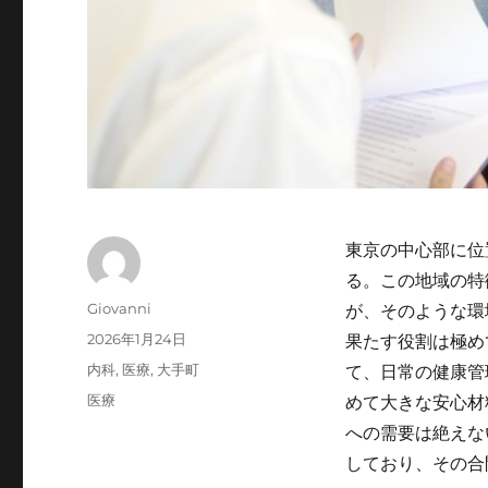
東京の中心部に位
る。
この地域の特
投
が、そのような環
Giovanni
稿
投
果たす役割は極め
2026年1月24日
者
稿
カ
て、日常の健康管
内科
,
医療
,
大手町
日:
テ
タ
めて大きな安心材
医療
ゴ
グ
への需要は絶えな
リ
ー
しており、その合